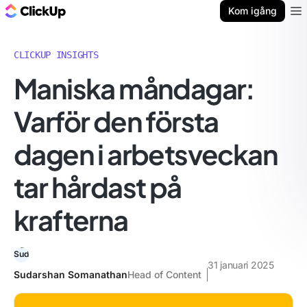
ClickUp-bloggen
Kom igång
Ope
CLICKUP INSIGHTS
Maniska måndagar:
Varför den första
dagen i arbetsveckan
tar hårdast på
krafterna
31 januari 2025
Sudarshan Somanathan
Head of Content