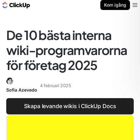
ClickUp-bloggen
Kom igång
Ope
De 10 bästa interna
wiki-programvarorna
för företag 2025
4 februari 2025
Sofia Azevedo
Skapa levande wikis i ClickUp Docs