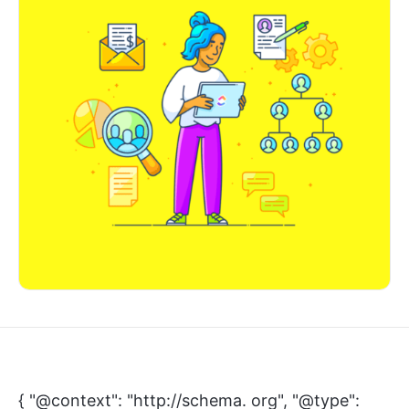
{ "@context": "http://schema. org", "@type":