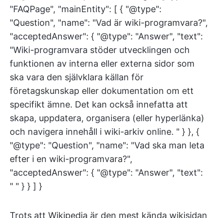
"FAQPage", "mainEntity": [ { "@type":
"Question", "name": "Vad är wiki-programvara?",
"acceptedAnswer": { "@type": "Answer", "text":
"Wiki-programvara stöder utvecklingen och
funktionen av interna eller externa sidor som
ska vara den självklara källan för
företagskunskap eller dokumentation om ett
specifikt ämne. Det kan också innefatta att
skapa, uppdatera, organisera (eller hyperlänka)
och navigera innehåll i wiki-arkiv online. " } }, {
"@type": "Question", "name": "Vad ska man leta
efter i en wiki-programvara?",
"acceptedAnswer": { "@type": "Answer", "text":
" " } } ] }
Trots att Wikipedia är den mest kända wikisidan