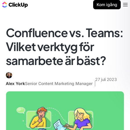
ClickUp-bloggen
Kom igång
Ope
Confluence vs. Teams:
Vilket verktyg för
samarbete är bäst?
27 juli 2023
Alex York
Senior Content Marketing Manager