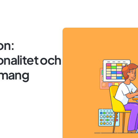
on:
onalitet och
emang