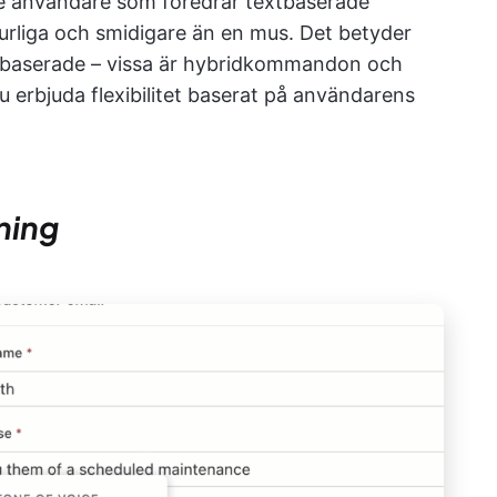
ade användare som föredrar textbaserade
urliga och smidigare än en mus. Det betyder
xtbaserade – vissa är hybridkommandon och
 erbjuda flexibilitet baserat på användarens
ning