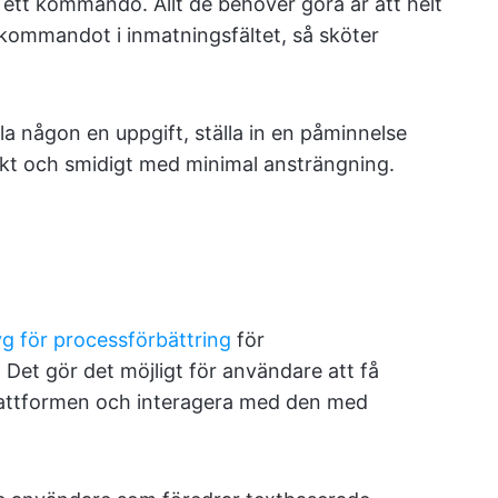
a ett kommando. Allt de behöver göra är att helt
v kommandot i inmatningsfältet, så sköter
dela någon en uppgift, ställa in en påminnelse
rekt och smidigt med minimal ansträngning.
g för processförbättring
för
Det gör det möjligt för användare att få
å plattformen och interagera med den med