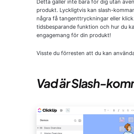
Detta gäller inte bara för dig utan äve
produkt. Lyckligtvis kan slash-komman
några få tangenttryckningar eller klic
tidsbesparande funktion och hur du k
engagemang för din produkt!
Visste du förresten att du kan använ
Vad är Slash-ko