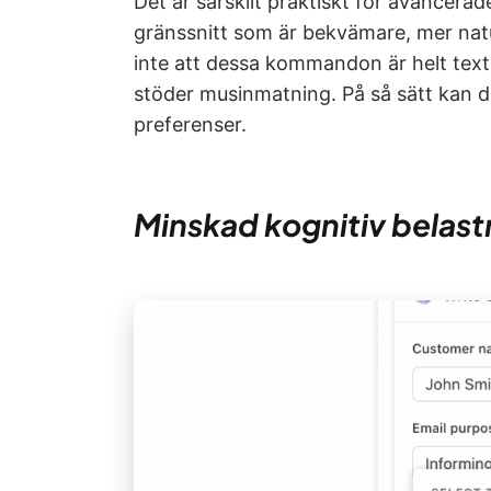
Det är särskilt praktiskt för avancer
gränssnitt som är bekvämare, mer nat
inte att dessa kommandon är helt te
stöder musinmatning. På så sätt kan du
preferenser.
Minskad kognitiv belast