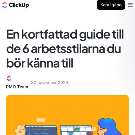
ClickUp-bloggen
Kom igång
Ope
En kortfattad guide till
de 6 arbetsstilarna du
bör känna till
30 november 2023
PMO Team