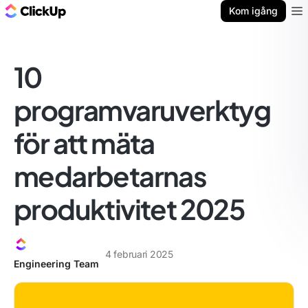
ClickUp-bloggen
Kom igång
Ope
10
programvaruverktyg
för att mäta
medarbetarnas
produktivitet 2025
4 februari 2025
Engineering Team