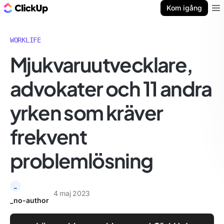
ClickUp-bloggen
Kom igång
Ope
WORKLIFE
Mjukvaruutvecklare,
advokater och 11 andra
yrken som kräver
frekvent
problemlösning
_
4 maj 2023
_no-author