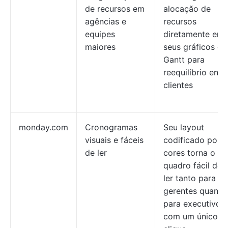
de recursos em
alocação de
agências e
recursos
equipes
diretamente em
maiores
seus gráficos de
Gantt para
reequilíbrio entr
clientes
monday.com
Cronogramas
Seu layout
visuais e fáceis
codificado por
de ler
cores torna o
quadro fácil de
ler tanto para
gerentes quanto
para executivos
com um único