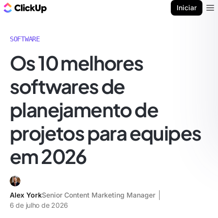
ClickUp Blogue
Iniciar
Ope
SOFTWARE
Os 10 melhores
softwares de
planejamento de
projetos para equipes
em 2026
Alex York
Senior Content Marketing Manager
6 de julho de 2026