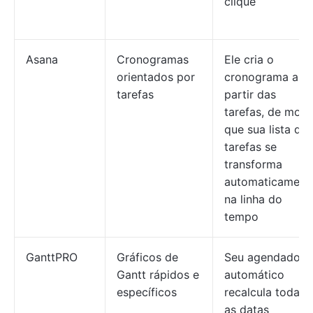
clique
Asana
Cronogramas
Ele cria o
orientados por
cronograma a
tarefas
partir das
tarefas, de mod
que sua lista de
tarefas se
transforma
automaticament
na linha do
tempo
GanttPRO
Gráficos de
Seu agendador
Gantt rápidos e
automático
específicos
recalcula todas
as datas