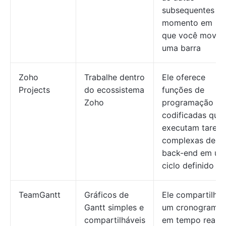
subsequentes n
momento em
que você move
uma barra
Zoho
Trabalhe dentro
Ele oferece
Projects
do ecossistema
funções de
Zoho
programação
codificadas que
executam tarefa
complexas de
back-end em um
ciclo definido
TeamGantt
Gráficos de
Ele compartilha
Gantt simples e
um cronograma
compartilháveis
em tempo real