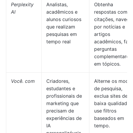
Perplexity
Analistas,
Obtenha
AI
acadêmicos e
respostas com
alunos curiosos
citações, navegu
que realizam
por notícias e
pesquisas em
artigos
tempo real
acadêmicos, faç
perguntas
complementares
em tópicos.
Você. com
Criadores,
Alterne os modo
estudantes e
de pesquisa,
profissionais de
exclua sites de
marketing que
baixa qualidade,
precisam de
use filtros
experiências de
baseados em
IA
tempo.