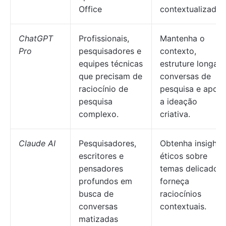
Office
contextualizada.
ChatGPT
Profissionais,
Mantenha o
Pro
pesquisadores e
contexto,
equipes técnicas
estruture longas
que precisam de
conversas de
raciocínio de
pesquisa e apoie
pesquisa
a ideação
complexo.
criativa.
Claude AI
Pesquisadores,
Obtenha insights
escritores e
éticos sobre
pensadores
temas delicados 
profundos em
forneça
busca de
raciocínios
conversas
contextuais.
matizadas