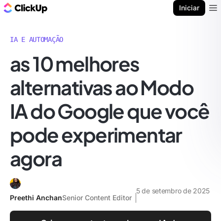
ClickUp Blogue
Iniciar
Ope
IA E AUTOMAÇÃO
as 10 melhores
alternativas ao Modo
IA do Google que você
pode experimentar
agora
5 de setembro de 2025
Preethi Anchan
Senior Content Editor