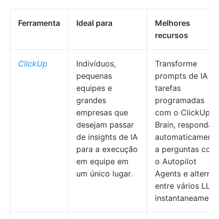
Ferramenta
Ideal para
Melhores
recursos
ClickUp
Indivíduos,
Transforme
pequenas
prompts de IA e
equipes e
tarefas
grandes
programadas
empresas que
com o ClickUp
desejam passar
Brain, responda
de insights de IA
automaticament
para a execução
a perguntas com
em equipe em
o Autopilot
um único lugar.
Agents e alterne
entre vários LLM
instantaneamente