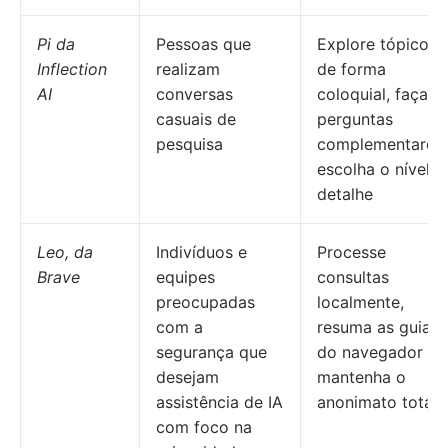
Pi da
Pessoas que
Explore tópicos
Inflection
realizam
de forma
AI
conversas
coloquial, faça
casuais de
perguntas
pesquisa
complementares,
escolha o nível d
detalhe
Leo, da
Indivíduos e
Processe
Brave
equipes
consultas
preocupadas
localmente,
com a
resuma as guias
segurança que
do navegador e
desejam
mantenha o
assistência de IA
anonimato total.
com foco na