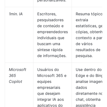
personalizáveis.
1min. IA
Escritores,
Resuma tópicos,
pesquisadores
extraia
de conteúdo e
estatísticas, gere
empreendedores
cópias, obtenha
individuais que
contexto a partir
buscam uma
de vários
síntese rápida
resultados de
de informações.
pesquisa.
Microsoft
Usuários do
Use dentro do
365
Microsoft 365 e
Edge e do Bing,
Copilot
equipes
analise imagens 
empresariais
dados
que desejam
diretamente no
integrar IA aos
chat, obtenha
aplicativos do
assistência