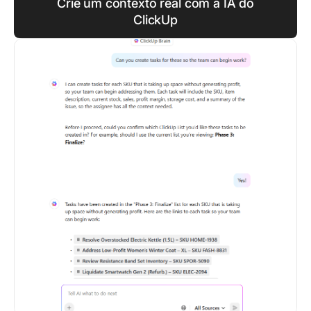
Crie um contexto real com a IA do
ClickUp