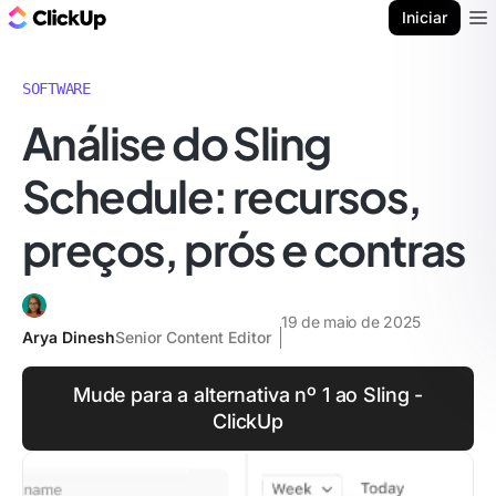
ClickUp Blogue
Iniciar
Ope
SOFTWARE
Análise do Sling
Schedule: recursos,
preços, prós e contras
19 de maio de 2025
Arya Dinesh
Senior Content Editor
Mude para a alternativa nº 1 ao Sling -
ClickUp