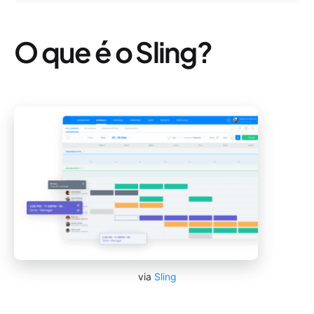
O que é o Sling?
via
Sling