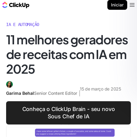
ClickUp Blogue
Iniciar
Ope
IA E AUTOMAÇÃO
11 melhores geradores
de receitas com IA em
2025
15 de março de 2025
Garima Behal
Senior Content Editor
Conheça o ClickUp Brain - seu novo
Sous Chef de IA