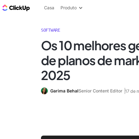
ClickUp Blogue
Casa
Produto
SOFTWARE
Os 10 melhores g
de planos de mar
2025
Garima Behal
Senior Content Editor
17 de 