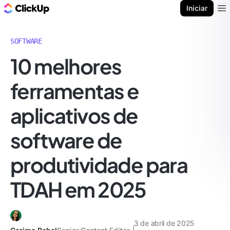
ClickUp Blogue
Iniciar
Ope
SOFTWARE
10 melhores
ferramentas e
aplicativos de
software de
produtividade para
TDAH em 2025
3 de abril de 2025