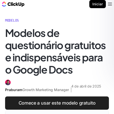
ClickUp Blogue
Iniciar
Ope
MODELOS
Modelos de
questionário gratuitos
e indispensáveis para
o Google Docs
4 de abril de 2025
Praburam
Growth Marketing Manager
Comece a usar este modelo gratuito