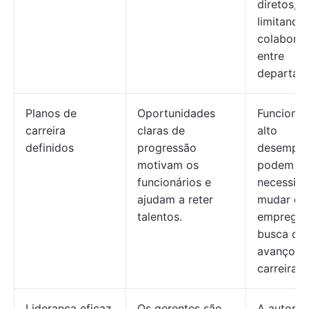
diretos,
limitando
colabora
entre
departam
Planos de
Oportunidades
Funcionár
carreira
claras de
alto
definidos
progressão
desempe
motivam os
podem sen
funcionários e
necessid
ajudam a reter
mudar de
talentos.
emprego
busca de
avanço n
carreira.
Liderança eficaz
Os gerentes são
A autorid