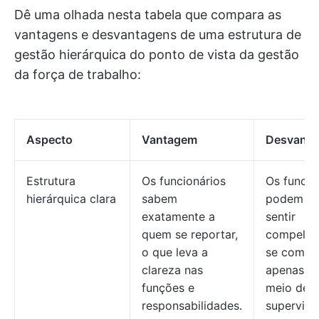
Dê uma olhada nesta tabela que compara as
vantagens e desvantagens de uma estrutura de
gestão hierárquica do ponto de vista da gestão
da força de trabalho:
Aspecto
Vantagem
Desvant
Estrutura
Os funcionários
Os funcio
hierárquica clara
sabem
podem se
exatamente a
sentir
quem se reportar,
compelid
o que leva a
se comun
clareza nas
apenas p
funções e
meio de s
responsabilidades.
superviso