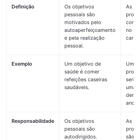
Definição
Os objetivos
As me
pessoais são
profis
motivados pelo
conce
autoaperfeiçoamento
no av
e pela realização
carrei
pessoal.
Exemplo
Um objetivo de
Uma 
saúde é comer
profis
refeições caseiras
seria
saudáveis.
uma 
dentr
ano.
Responsabilidade
Os objetivos
As me
pessoais são
profis
autodirigidos.
são