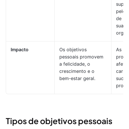
super
pelos
de pr
sua
organ
Impacto
Os objetivos
As me
pessoais promovem
profis
a felicidade, o
afeta
crescimento e o
carrei
bem-estar geral.
suces
profis
Tipos de objetivos pessoais