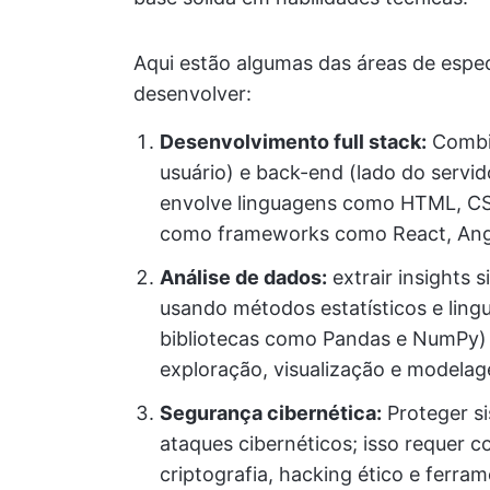
Aqui estão algumas das áreas de espe
desenvolver:
Desenvolvimento full stack:
Combin
usuário) e back-end (lado do servid
envolve linguagens como HTML, CSS
como frameworks como React, Angul
Análise de dados:
extrair insights 
usando métodos estatísticos e li
bibliotecas como Pandas e NumPy) o
exploração, visualização e modela
Segurança cibernética:
Proteger s
ataques cibernéticos; isso requer 
criptografia, hacking ético e ferra