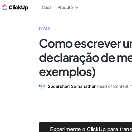
ClickUp Blogue
Casa
Produto
GOALS
Como escrever 
declaração de m
exemplos)
Sudarshan Somanathan
Head of Content
Experimente o ClickUp para tran