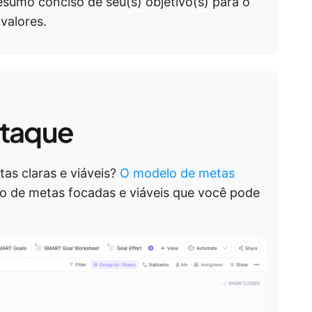
sumo conciso de seu(s) objetivo(s) para o
 valores.
staque
tas claras e viáveis?
O modelo de metas
ção de metas focadas e viáveis que você pode