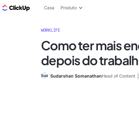
ClickUp Blogue
Casa
Produto
WORKLIFE
Como ter mais en
depois do trabal
Sudarshan Somanathan
Head of Content