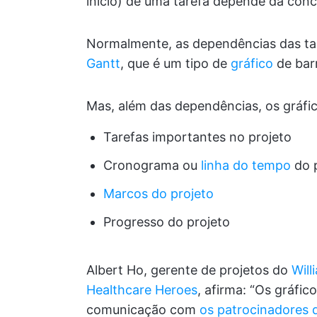
início) de uma tarefa depende da concl
Normalmente, as dependências das t
Gantt
, que é um tipo de
gráfico
de bar
Mas, além das dependências, os gráfi
Tarefas importantes no projeto
Cronograma ou
linha do tempo
do 
Marcos do projeto
Progresso do projeto
Albert Ho, gerente de projetos do
Will
Healthcare Heroes
, afirma: “Os gráfi
comunicação com
os patrocinadores 