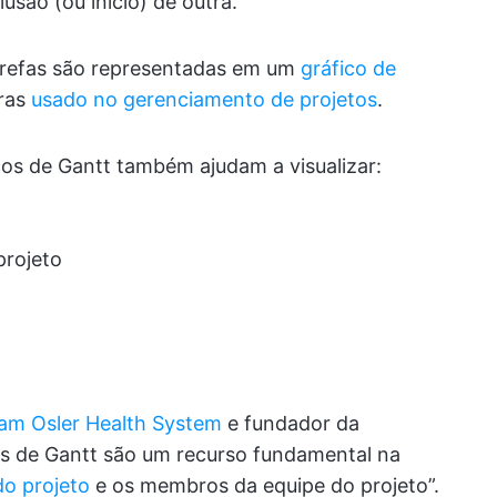
usão (ou início) de outra.
arefas são representadas em um
gráfico de
ras
usado no gerenciamento de projetos
.
cos de Gantt também ajudam a visualizar:
projeto
iam Osler Health System
e fundador da
cos de Gantt são um recurso fundamental na
do projeto
e os membros da equipe do projeto”.