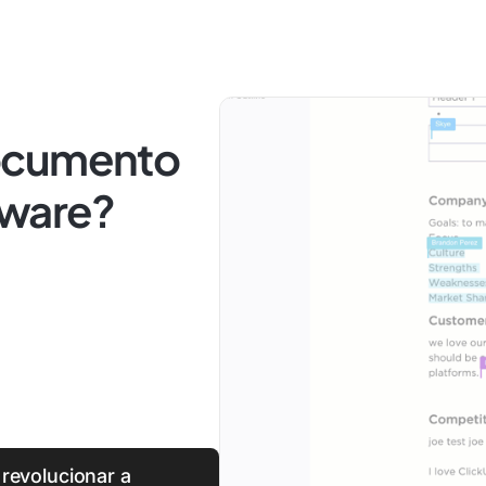
ocumento
tware?
revolucionar a