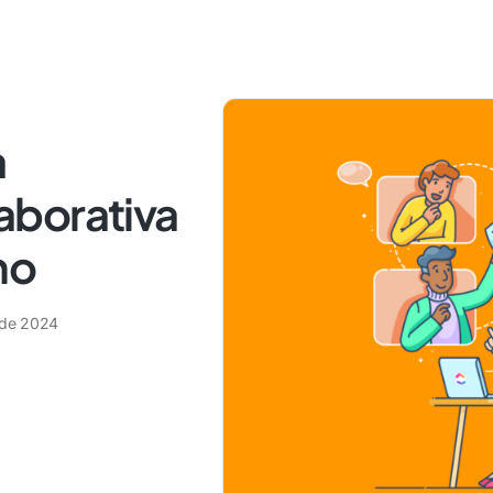
a
aborativa
ho
 de 2024