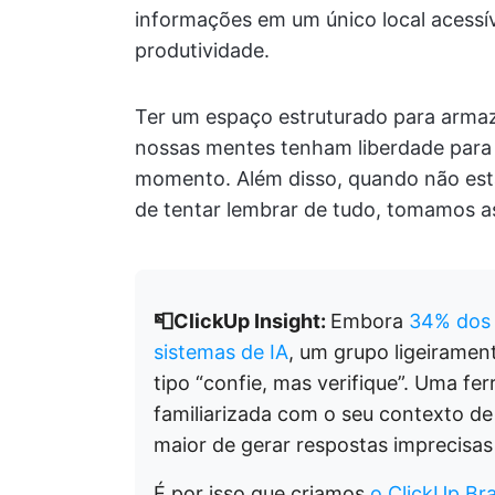
informações em um único local acessív
produtividade.
Ter um espaço estruturado para armaz
nossas mentes tenham liberdade para 
momento. Além disso, quando não est
de tentar lembrar de tudo, tomamos as
📮ClickUp Insight:
Embora
34% dos 
sistemas de IA
, um grupo ligeiram
tipo “confie, mas verifique”. Uma f
familiarizada com o seu contexto de
maior de gerar respostas imprecisas 
É por isso que criamos
o ClickUp Bra