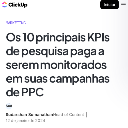
ClickUp Blogue
Iniciar
Ope
MARKETING
Os 10 principais KPIs
de pesquisa paga a
serem monitorados
em suas campanhas
de PPC
Sudarshan Somanathan
Head of Content
12 de janeiro de 2024