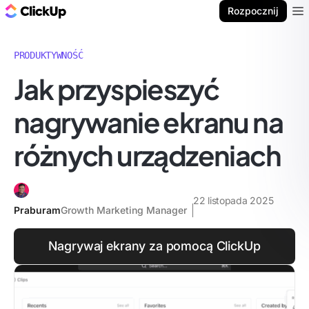
ClickUp Blog
Rozpocznij
Ope
PRODUKTYWNOŚĆ
Jak przyspieszyć
nagrywanie ekranu na
różnych urządzeniach
22 listopada 2025
Praburam
Growth Marketing Manager
Nagrywaj ekrany za pomocą ClickUp