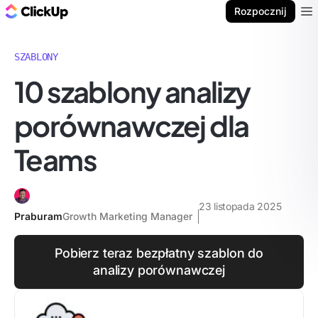
ClickUp Blog
Rozpocznij
Ope
SZABLONY
10 szablony analizy
porównawczej dla
Teams
23 listopada 2025
Praburam
Growth Marketing Manager
Pobierz teraz bezpłatny szablon do
analizy porównawczej