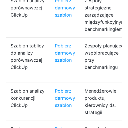
Szablon analizy
Pobierz
Zespoły
porównawczej
darmowy
strategiczne
ClickUp
szablon
zarządzające
międzyfunkcyjnym
benchmarkingiem
Szablon tablicy
Pobierz
Zespoły planujące
do analizy
darmowy
współpracujące
porównawczej
szablon
przy
ClickUp
benchmarkingu
Szablon analizy
Pobierz
Menedżerowie
konkurencji
darmowy
produktu,
ClickUp
szablon
kierownicy ds.
strategii