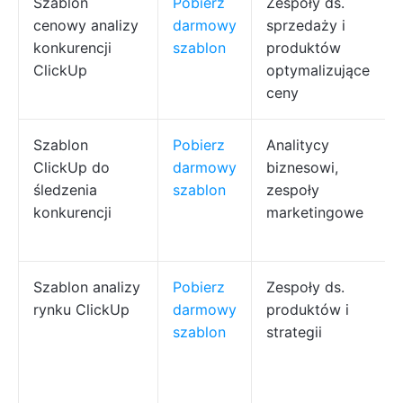
Szablon
Pobierz
Zespoły ds.
cenowy analizy
darmowy
sprzedaży i
konkurencji
szablon
produktów
ClickUp
optymalizujące
ceny
Szablon
Pobierz
Analitycy
ClickUp do
darmowy
biznesowi,
śledzenia
szablon
zespoły
konkurencji
marketingowe
Szablon analizy
Pobierz
Zespoły ds.
rynku ClickUp
darmowy
produktów i
szablon
strategii