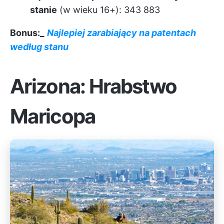
stanie
(w wieku 16+): 343 883
Bonus:_
Najlepiej zarabiający na patentach
według stanu
Arizona: Hrabstwo
Maricopa