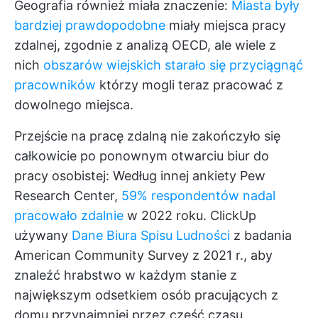
Geografia również miała znaczenie:
Miasta były
bardziej prawdopodobne
miały miejsca pracy
zdalnej, zgodnie z analizą OECD, ale wiele z
nich
obszarów wiejskich starało się przyciągnąć
pracowników
którzy mogli teraz pracować z
dowolnego miejsca.
Przejście na pracę zdalną nie zakończyło się
całkowicie po ponownym otwarciu biur do
pracy osobistej: Według innej ankiety Pew
Research Center,
59% respondentów nadal
pracowało zdalnie
w 2022 roku.
ClickUp
używany
Dane Biura Spisu Ludności
z badania
American Community Survey z 2021 r., aby
znaleźć hrabstwo w każdym stanie z
największym odsetkiem osób pracujących z
domu przynajmniej przez część czasu.