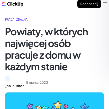
ClickUp Blog
Rozpocznij
Ope
PRACA ZDALNA
Powiaty, w których
najwięcej osób
pracuje z domu w
każdym stanie
_
8 marca 2023
_no-author