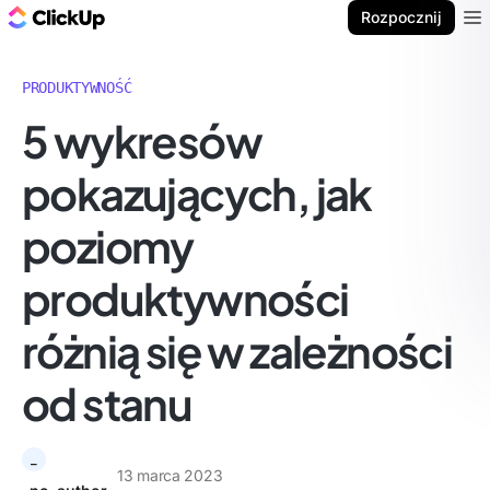
ClickUp Blog
Rozpocznij
Ope
PRODUKTYWNOŚĆ
5 wykresów
pokazujących, jak
poziomy
produktywności
różnią się w zależności
od stanu
_
13 marca 2023