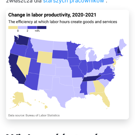
zwłaszcza dla
starszych pracowników
.