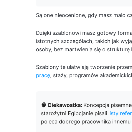
Są one nieocenione, gdy masz mało cza
Dzięki szablonowi masz gotowy forma
istotnych szczegółach, takich jak wyj
osoby, bez martwienia się o strukturę l
Szablony te ułatwiają tworzenie prze
pracę
, staży, programów akademickich 
🧠 Ciekawostka:
Koncepcja pisemneg
starożytni Egipcjanie pisali
listy ref
poleca dobrego pracownika innemu 