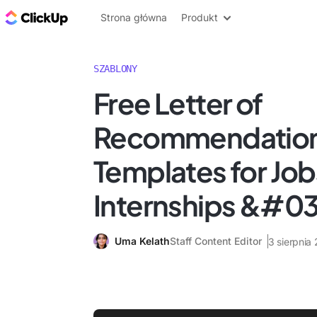
ClickUp Blog
Strona główna
Produkt
SZABLONY
Free Letter of
Recommendatio
Templates for Job
Internships &#0
Uma Kelath
Staff Content Editor
3 sierpnia