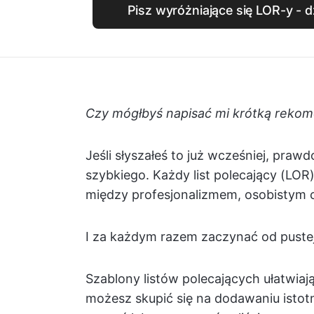
Pisz wyróżniające się LOR-y - d
Czy mógłbyś napisać mi krótką reko
Jeśli słyszałeś to już wcześniej, pra
szybkiego. Każdy list polecający (
między profesjonalizmem, osobistym c
I za każdym razem zaczynać od pustej 
Szablony listów polecających ułatwiają
możesz skupić się na dodawaniu istot