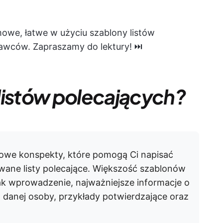
we, łatwe w użyciu szablony listów
tawców. Zapraszamy do lektury! ⏭️
listów polecających?
towe konspekty, które pomogą Ci napisać
owane listy polecające. Większość szablonów
jak wprowadzenie, najważniejsze informacje o
 danej osoby, przykłady potwierdzające oraz