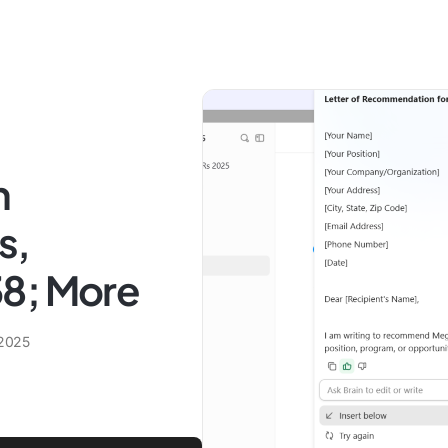
n
s,
38; More
 2025