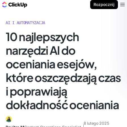
ClickUp Blog
Rozpocznij
Ope
AI I AUTOMATYZACJA
10 najlepszych
narzędzi AI do
oceniania esejów,
które oszczędzają czas
i poprawiają
dokładność oceniania
8 lutego 2025