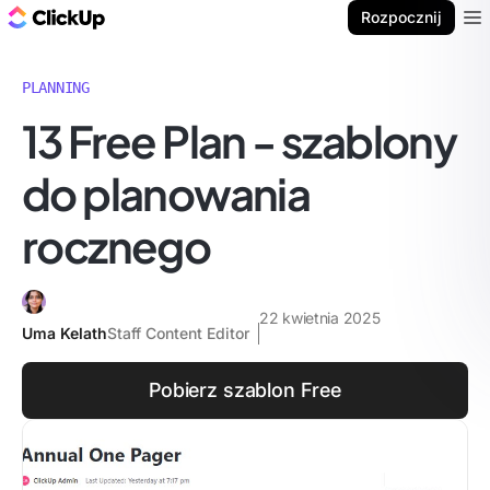
ClickUp Blog
Rozpocznij
Ope
PLANNING
13 Free Plan - szablony
do planowania
rocznego
22 kwietnia 2025
Uma Kelath
Staff Content Editor
Pobierz szablon Free