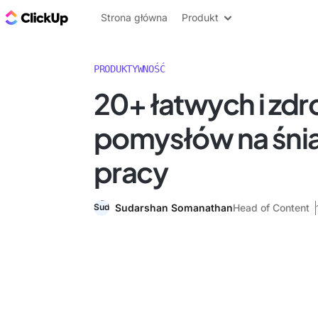
ClickUp Blog
Strona główna
Produkt
PRODUKTYWNOŚĆ
20+ łatwych i zd
pomysłów na śni
pracy
Sudarshan Somanathan
Head of Content