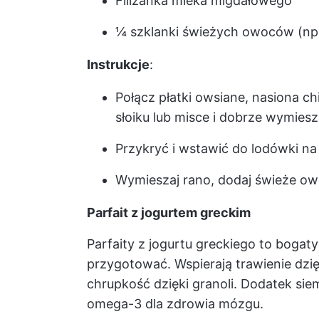
Filiżanka mleka migdałowego
¼ szklanki świeżych owoców (np.
Instrukcje
:
Połącz płatki owsiane, nasiona c
słoiku lub misce i dobrze wymiesz
Przykryć i wstawić do lodówki na
Wymieszaj rano, dodaj świeże owo
Parfait z jogurtem greckim
Parfaity z jogurtu greckiego to bogat
przygotować. Wspierają trawienie dzię
chrupkość dzięki granoli. Dodatek si
omega-3 dla zdrowia mózgu.