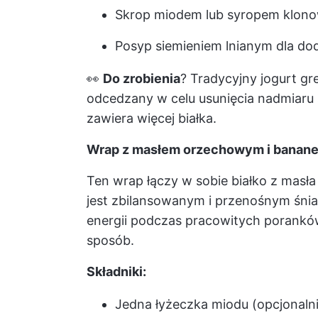
Skrop miodem lub syropem klono
Posyp siemieniem lnianym dla d
👀
Do zrobienia
?
Tradycyjny jogurt gr
odcedzany w celu usunięcia nadmiaru s
zawiera więcej białka.
Wrap z masłem orzechowym i banan
Ten wrap łączy w sobie białko z masł
jest zbilansowanym i przenośnym śnia
energii podczas pracowitych poranków
sposób.
Składniki:
Jedna łyżeczka miodu (opcjonaln