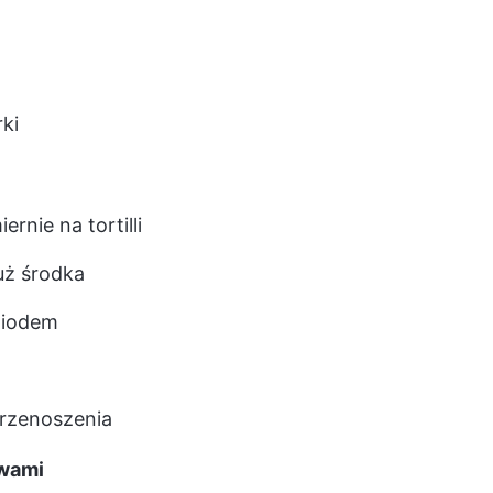
ki
nie na tortilli
łuż środka
miodem
przenoszenia
ywami