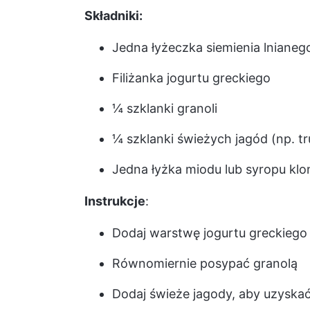
Składniki:
Jedna łyżeczka siemienia lnianego
Filiżanka jogurtu greckiego
¼ szklanki granoli
¼ szklanki świeżych jagód (np. 
Jedna łyżka miodu lub syropu kl
Instrukcje
:
Dodaj warstwę jogurtu greckiego
Równomiernie posypać granolą
Dodaj świeże jagody, aby uzyska