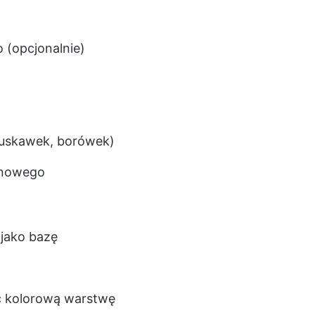
 (opcjonalnie)
truskawek, borówek)
onowego
 jako bazę
ć kolorową warstwę