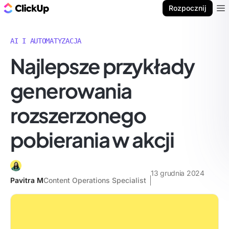
ClickUp Blog
Rozpocznij
Ope
AI I AUTOMATYZACJA
Najlepsze przykłady
generowania
rozszerzonego
pobierania w akcji
13 grudnia 2024
Pavitra M
Content Operations Specialist