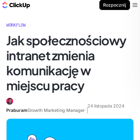
ClickUp Blog
Rozpocznij
Ope
WORKFLOW
Jak społecznościowy
intranet zmienia
komunikację w
miejscu pracy
24 listopada 2024
Praburam
Growth Marketing Manager