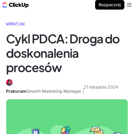
ClickUp Blog
Rozpocznij
Ope
WORKFLOW
Cykl PDCA: Droga do
doskonalenia
procesów
21 listopada 2024
Praburam
Growth Marketing Manager