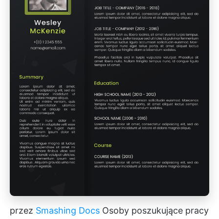
przez
Smashing Docs
Osoby poszukujące pracy