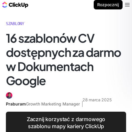
ClickUp Blog
Rozpocznij
Ope
SZABLONY
16 szablonów CV
dostępnych za darmo
w Dokumentach
Google
28 marca 2025
Praburam
Growth Marketing Manager
Zacznij korzystać z darmowego
szablonu mapy kariery ClickUp