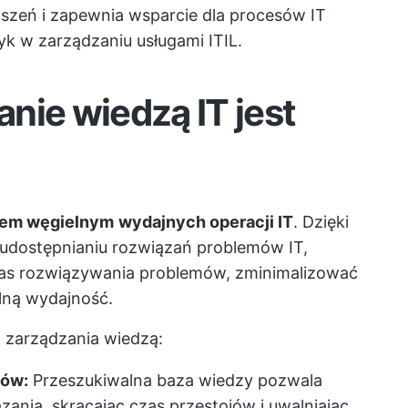
oszeń i zapewnia wsparcie dla procesów IT
k w zarządzaniu usługami ITIL.
nie wiedzą IT jest
iem węgielnym
wydajnych operacji IT
. Dzięki
udostępnianiu rozwiązań problemów IT,
zas rozwiązywania problemów, zminimalizować
ólną wydajność.
 zarządzania wiedzą:
mów:
Przeszukiwalna baza wiedzy pozwala
ania, skracając czas przestojów i uwalniając