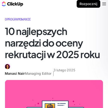
ClickUp Blog
Rozpocznij
Ope
OPROGRAMOWANIE
10 najlepszych
narzędzi do oceny
rekrutacji w 2025 roku
3 lutego 2025
Manasi Nair
Managing Editor