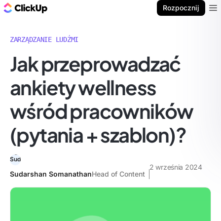
ClickUp Blog
Rozpocznij
Ope
ZARZĄDZANIE LUDŹMI
Jak przeprowadzać
ankiety wellness
wśród pracowników
(pytania + szablon)?
2 września 2024
Sudarshan Somanathan
Head of Content