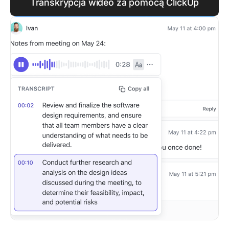
Transkrypcja wideo za pomocą ClickUp