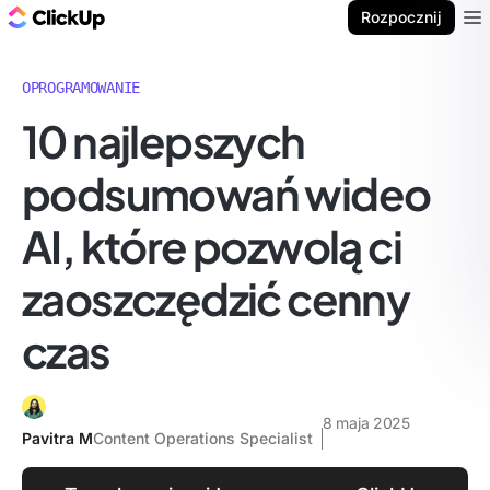
ClickUp Blog
Rozpocznij
Ope
OPROGRAMOWANIE
10 najlepszych
podsumowań wideo
AI, które pozwolą ci
zaoszczędzić cenny
czas
8 maja 2025
Pavitra M
Content Operations Specialist