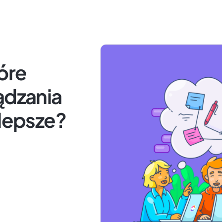
tóre
ądzania
jlepsze?