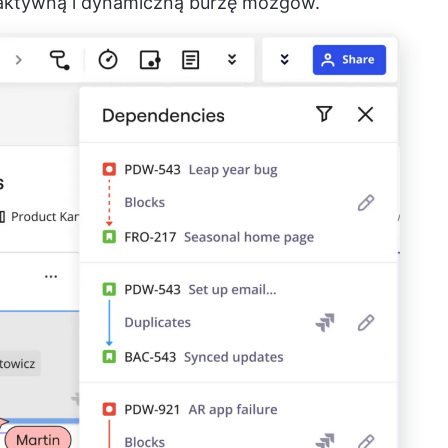
raktywną i dynamiczną burzę mózgów.