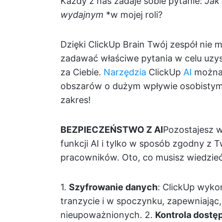
Każdy z nas zadaje sobie pytanie:
Jak
wydajnym
*w mojej roli?
Dzięki ClickUp Brain Twój zespół nie m
zadawać właściwe pytania w celu uzys
za Ciebie.
Narzędzia
ClickUp
AI
można 
obszarów o dużym wpływie osobistym 
zakres!
BEZPIECZEŃSTWO Z AI
Pozostajesz w
funkcji AI i tylko w sposób zgodny z 
pracowników. Oto, co musisz wiedzieć
1.
Szyfrowanie danych
: ClickUp wyko
tranzycie i w spoczynku, zapewniając,
nieupoważnionych. 2.
Kontrola dostęp