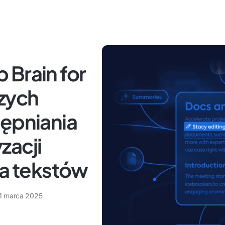
 Brain for
szych
tępniania
zacji
ia tekstów
1 marca 2025