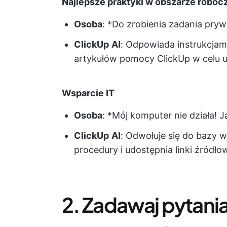
Najlepsze praktyki w obszarze robo
Osoba
: *Do zrobienia zadania pry
ClickUp
AI
: Odpowiada instrukcjami
artykułów pomocy ClickUp w celu 
Wsparcie IT
Osoba
: *Mój komputer nie działa! 
ClickUp
AI
: Odwołuje się do bazy
procedury i udostępnia linki źródło
2. Zadawaj pytani