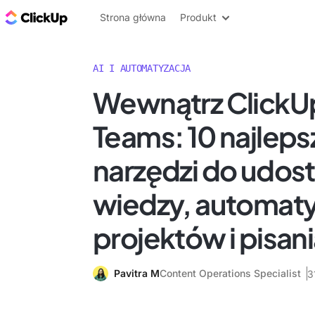
ClickUp Blog
Strona główna
Produkt
AI I AUTOMATYZACJA
Wewnątrz ClickUp
Teams: 10 najlep
narzędzi do udos
wiedzy, automaty
projektów i pisan
Pavitra M
Content Operations Specialist
3