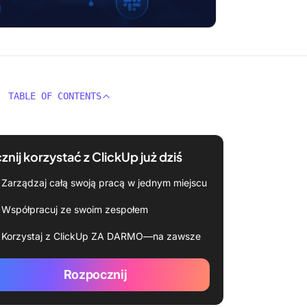
TABLE OF CONTENTS
znij korzystać z ClickUp już dziś
Zarządzaj całą swoją pracą w jednym miejscu
Współpracuj ze swoim zespołem
Korzystaj z ClickUp ZA DARMO—na zawsze
Rozpocznij