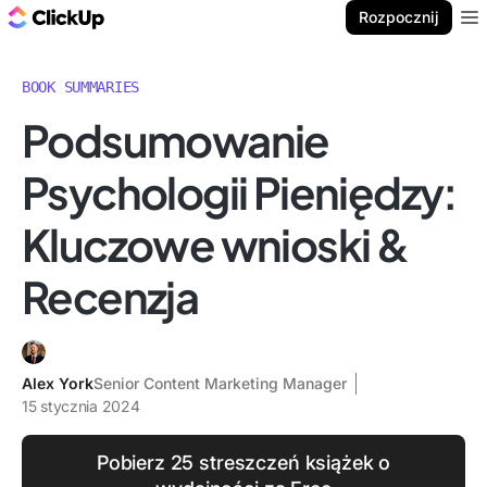
ClickUp Blog
Rozpocznij
Ope
BOOK SUMMARIES
Podsumowanie
Psychologii Pieniędzy:
Kluczowe wnioski &
Recenzja
Alex York
Senior Content Marketing Manager
15 stycznia 2024
Pobierz 25 streszczeń książek o