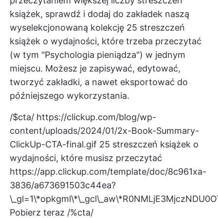
przeczytaniem większej liczby streszczeń
książek, sprawdź i dodaj do zakładek naszą
wyselekcjonowaną kolekcję
25 streszczeń
książek o wydajności, które trzeba przeczytać
(w tym "Psychologia pieniądza") w jednym
miejscu. Możesz je zapisywać, edytować,
tworzyć zakładki, a nawet eksportować do
późniejszego wykorzystania.
/$cta/
https://clickup.com/blog/wp-
content/uploads/2024/01/2x-Book-Summary-
ClickUp-CTA-final.gif
25 streszczeń książek o
wydajności, które musisz przeczytać
https://app.clickup.com/template/doc/8c961xa-
3836/a673691503c44ea?
\_gl=1\*opkgml\*\_gcl\_aw\*R0NMLjE3MjczN
Pobierz teraz /%cta/