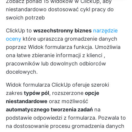
Zobacz ponad 15 widoków w ClickUp, aby
niestandardowo dostosować cykl pracy do
swoich potrzeb
ClickUp to
wszechstronny biznes
narzędzie
oceny
które upraszcza gromadzenie danych
poprzez
Widok formularza
funkcja. Umożliwia
ona łatwe zbieranie informacji z
klienci
,
pracowników lub dowolnych odbiorców
docelowych.
Widok formularza ClickUp oferuje szeroki
zakres
typów pól
, rozszerzone
opcje
niestandardowe
oraz możliwość
automatycznego tworzenia zadań
na
podstawie odpowiedzi z formularza. Pozwala to
na dostosowanie procesu gromadzenia danych