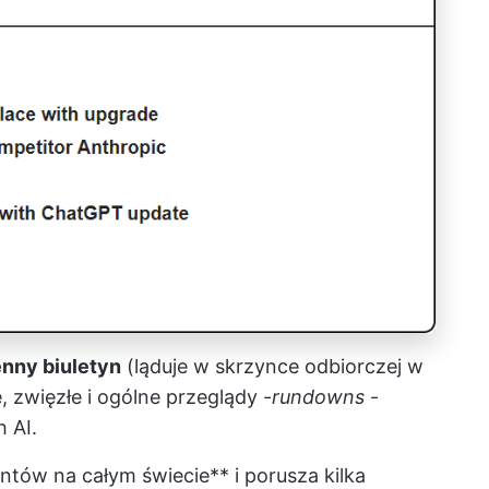
nny biuletyn
(ląduje w skrzynce odbiorczej w
, zwięzłe i ogólne przeglądy -
rundowns
-
 AI.
tów na całym świecie** i porusza kilka