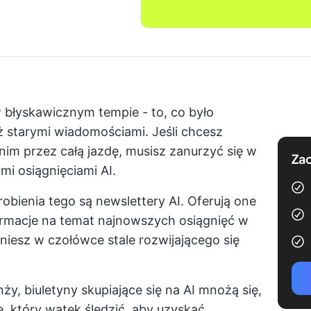
 w błyskawicznym tempie - to, co było
uż starymi wiadomościami. Jeśli chcesz
im przez całą jazdę, musisz zanurzyć się w
Zac
mi osiągnięciami AI.
bienia tego są newslettery AI. Oferują one
rmacje na temat najnowszych osiągnięć w
aniesz w czołówce stale rozwijającego się
, biuletyny skupiające się na AI mnożą się,
ę, który wątek śledzić, aby uzyskać