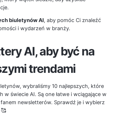
cje.
ych biuletynów AI
, aby pomóc Ci znaleźć
mości i wydarzeń w branży.
ery AI, aby być na
szymi trendami
uletynów, wybraliśmy 10 najlepszych, które
 w świecie AI. Są one łatwe i wciągające w
im fanem newsletterów. Sprawdź je i wybierz
 🥰