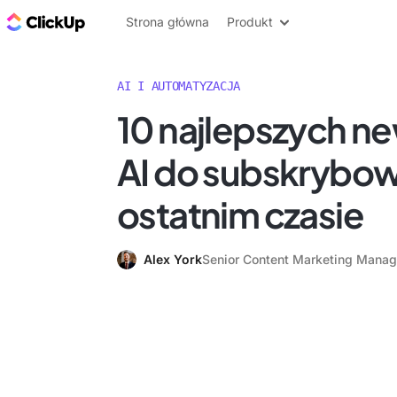
ClickUp Blog
Strona główna
Produkt
AI I AUTOMATYZACJA
10 najlepszych n
AI do subskrybow
ostatnim czasie
Alex York
Senior Content Marketing Manag