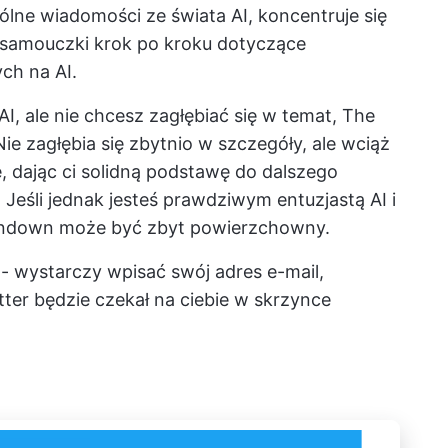
ne wiadomości ze świata AI, koncentruje się
 samouczki krok po kroku dotyczące
ch na AI.
I, ale nie chcesz zagłębiać się w temat, The
 zagłębia się zbytnio w szczegóły, ale wciąż
e, dając ci solidną podstawę do dalszego
 Jeśli jednak jesteś prawdziwym entuzjastą AI i
Rundown może być zbyt powierzchowny.
- wystarczy wpisać swój adres e-mail,
tter będzie czekał na ciebie w skrzynce