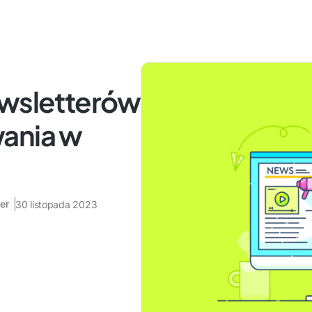
ewsletterów
ania w
er
30 listopada 2023