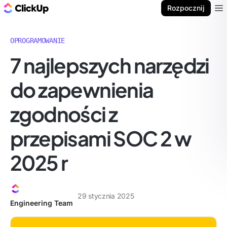
ClickUp Blog
Rozpocznij
Ope
OPROGRAMOWANIE
7 najlepszych narzędzi
do zapewnienia
zgodności z
przepisami SOC 2 w
2025 r
29 stycznia 2025
Engineering Team