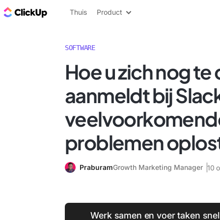
ClickUp Blog
Thuis
Product
SOFTWARE
Hoe u zich nog te
aanmeldt bij Slac
veelvoorkomend
problemen oplos
Praburam
Growth Marketing Manager
10 
Werk samen en voer taken snell