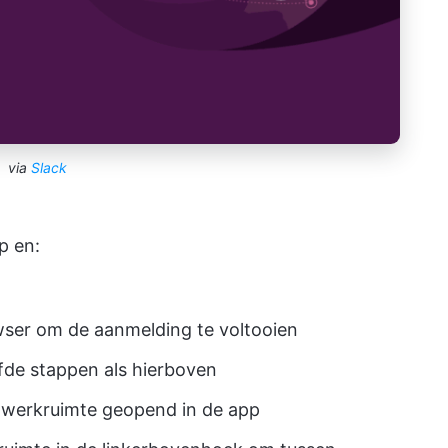
via
Slack
p en:
wser om de aanmelding te voltooien
lfde stappen als hierboven
k-werkruimte geopend in de app