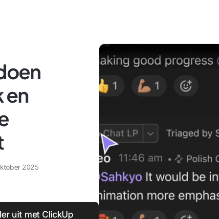
 doen
k en
e
t
oktober 2025
er uit met ClickUp