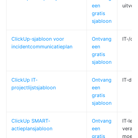
een
uitvoe
gratis
sjabloon
ClickUp-sjabloon voor
Ontvang
IT-/cr
incidentcommunicatieplan
een
gratis
sjabloon
ClickUp IT-
Ontvang
IT-dir
projectlijstsjabloon
een
gratis
sjabloon
ClickUp SMART-
Ontvang
IT-leid
actieplansjabloon
een
verant
gratis
moete