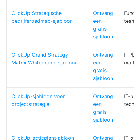
ClickUp Strategische
Ontvang
Functi
bedrijfsroadmap-sjabloon
een
teams
gratis
sjabloon
ClickUp Grand Strategy
Ontvang
IT-/bed
Matrix Whiteboard-sjabloon
een
markts
gratis
sjabloon
ClickUp-sjabloon voor
Ontvang
IT-pro
projectstrategie
een
techni
gratis
sjabloon
ClickUp-actieplansjabloon
Ontvang
IT-ope