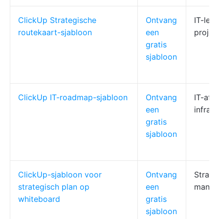
ClickUp Strategische
Ontvang
IT-leid
routekaart-sjabloon
een
proje
gratis
sjabloon
ClickUp IT-roadmap-sjabloon
Ontvang
IT-afde
een
infras
gratis
sjabloon
ClickUp-sjabloon voor
Ontvang
Strate
strategisch plan op
een
manag
whiteboard
gratis
sjabloon