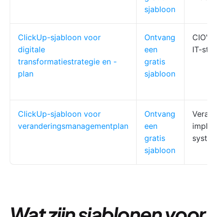
sjabloon
ClickUp-sjabloon voor
Ontvang
CIO's, 
digitale
een
IT-str
transformatiestrategie en -
gratis
plan
sjabloon
ClickUp-sjabloon voor
Ontvang
Verand
veranderingsmanagementplan
een
implem
gratis
syste
sjabloon
Wat zijn sjablonen voor