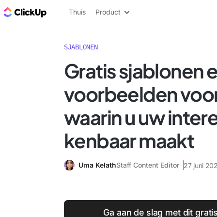
ClickUp Blog
Thuis
Product
SJABLONEN
Gratis sjablonen 
voorbeelden voor
waarin u uw inter
kenbaar maakt
Uma Kelath
Staff Content Editor
27 juni 20
Ga aan de slag met dit grati