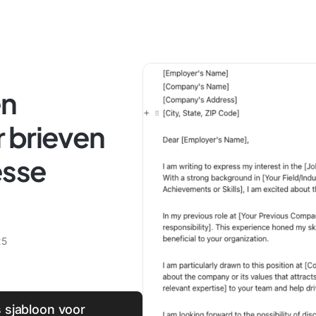
en
 brieven
esse
25
s sjabloon voor