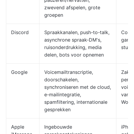
pauzeren/hervatten,
zwevend afspelen, grote
groepen
Discord
Spraakkanalen, push-to-talk,
Commu
asynchrone spraak-DM's,
gamin
ruisonderdrukking, media
studi
delen, bots voor opnemen
Google
Voicemailtranscriptie,
Zakel
doorschakelen,
perso
synchroniseren met de cloud,
voice
e-mailintegratie,
van 
spamfiltering, internationale
Work
gesprekken
Apple
Ingebouwde
iPhon