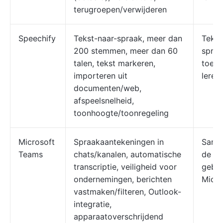
terugroepen/verwijderen
Speechify
Tekst-naar-spraak, meer dan
Tekst
200 stemmen, meer dan 60
spraa
talen, tekst markeren,
toega
importeren uit
leren
documenten/web,
afspeelsnelheid,
toonhoogte/toonregeling
Microsoft
Spraakaantekeningen in
Same
Teams
chats/kanalen, automatische
de on
transcriptie, veiligheid voor
gebru
ondernemingen, berichten
Micro
vastmaken/filteren, Outlook-
integratie,
apparaatoverschrijdend