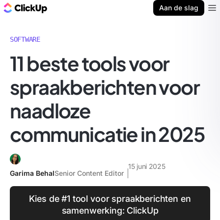
ClickUp Blog
Aan de slag
Ope
SOFTWARE
11 beste tools voor
spraakberichten voor
naadloze
communicatie in 2025
15 juni 2025
Garima Behal
Senior Content Editor
Kies de #1 tool voor spraakberichten en
samenwerking: ClickUp