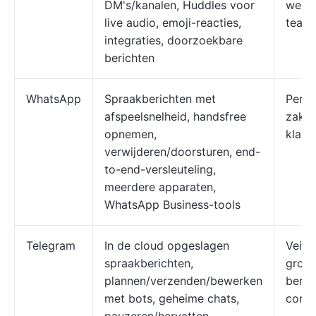
DM's/kanalen, Huddles voor
werkp
live audio, emoji-reacties,
team
integraties, doorzoekbare
berichten
WhatsApp
Spraakberichten met
Perso
afspeelsnelheid, handsfree
zakel
opnemen,
klant
verwijderen/doorsturen, end-
to-end-versleuteling,
meerdere apparaten,
WhatsApp Business-tools
Telegram
In de cloud opgeslagen
Veili
spraakberichten,
groot
plannen/verzenden/bewerken
beric
met bots, geheime chats,
comm