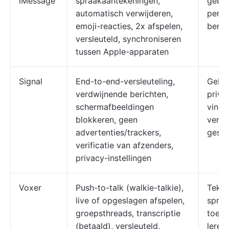
iMessage
spraakaantekeningen,
gebru
automatisch verwijderen,
perso
emoji-reacties, 2x afspelen,
beric
versleuteld, synchroniseren
tussen Apple-apparaten
Signal
End-to-end-versleuteling,
Gebru
verdwijnende berichten,
priva
schermafbeeldingen
vinde
blokkeren, geen
vertr
advertenties/trackers,
gesp
verificatie van afzenders,
privacy-instellingen
Voxer
Push-to-talk (walkie-talkie),
Tekst
live of opgeslagen afspelen,
spraa
groepsthreads, transcriptie
toega
(betaald), versleuteld,
leren