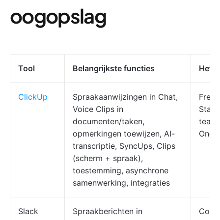
oogopslag
Tool
Belangrijkste functies
Het b
ClickUp
Spraakaanwijzingen in Chat,
Freel
Voice Clips in
Start
documenten/taken,
teams
opmerkingen toewijzen, AI-
Onde
transcriptie, SyncUps, Clips
(scherm + spraak),
toestemming, asynchrone
samenwerking, integraties
Slack
Spraakberichten in
Comm